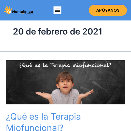
Ir
Menú
al
APÓYANOS
contenido
20 de febrero de 2021
¿Qué
es
la
Terapia
Miofuncional?
¿Qué es la Terapia
Miofuncional?