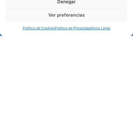
Denegar
Ver preferencias
Política de Cookies
Política de Privacidad
Aviso Legal
Apóyanos
DONA
Instagram
Facebook-
Youtube
f
© 2026 Yo Nemalínica