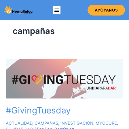
Ir
Menú
al
APÓYANOS
contenido
campañas
#GivingTuesday
#GivingTuesday
ACTUALIDAD
,
CAMPAÑAS
,
INVESTIGACIÓN
,
MYOCURE
,