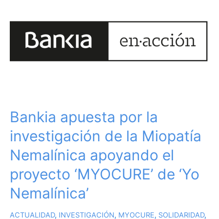
apuesta
por
la
investigación
de
la
Miopatía
Nemalínica
apoyando
el
Bankia apuesta por la
proyecto
‘MYOCURE’
investigación de la Miopatía
de
‘Yo
Nemalínica apoyando el
Nemalínica’
proyecto ‘MYOCURE’ de ‘Yo
Nemalínica’
ACTUALIDAD
,
INVESTIGACIÓN
,
MYOCURE
,
SOLIDARIDAD
,