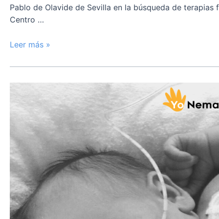
Pablo de Olavide de Sevilla en la búsqueda de terapias f
Centro …
Leer más »
Día
Nacional
Del
Niño
y
la
Niña
Hospitalizados.