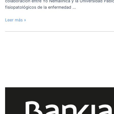
colaboración entre Yo Nemalínica y la Universidad Pablo
fisiopatológicos de la enfermedad …
Leer más »
Bankia
apuesta
por
la
investigación
de
la
Miopatía
Nemalínica
apoyando
el
proyecto