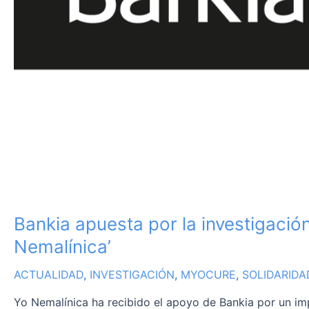
‘MYOCURE’
de
‘Yo
Nemalínica’
Bankia apuesta por la investigaci
Nemalínica’
ACTUALIDAD
,
INVESTIGACIÓN
,
MYOCURE
,
SOLIDARIDA
Yo Nemalínica ha recibido el apoyo de Bankia por un i