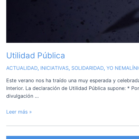
Utilidad Pública
ACTUALIDAD
,
INICIATIVAS
,
SOLIDARIDAD
,
YO NEMALÍN
Este verano nos ha traído una muy esperada y celebrada
Interior. La declaración de Utilidad Pública supone: * P
divulgación …
Leer más »