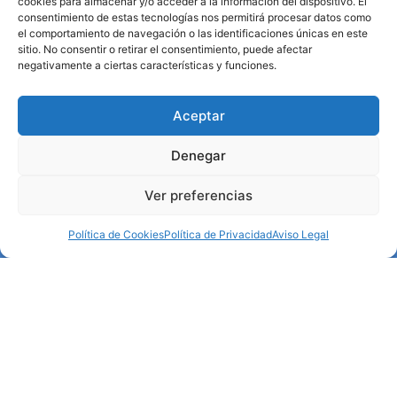
cookies para almacenar y/o acceder a la información del dispositivo. El
consentimiento de estas tecnologías nos permitirá procesar datos como
el comportamiento de navegación o las identificaciones únicas en este
sitio. No consentir o retirar el consentimiento, puede afectar
negativamente a ciertas características y funciones.
Aceptar
Entidad de
Denegar
UTILIDAD PÚBLICA
Ver preferencias
Política de Cookies
Política de Privacidad
Aviso Legal